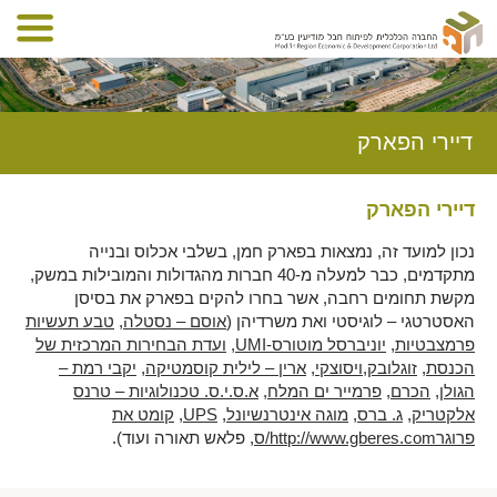
דיירי הפארק
דיירי הפארק
נכון למועד זה, נמצאות בפארק חמן, בשלבי אכלוס ובנייה
מתקדמים, כבר למעלה מ-40 חברות מהגדולות והמובילות במשק,
מקשת תחומים רחבה, אשר בחרו להקים בפארק את בסיסן
האסטרטגי – לוגיסטי ואת משרדיהן (
אוסם – נסטלה
,
טבע תעשיות
פרמצבטיות
,
יוניברסל מוטורס-
UMI
,
ועדת הבחירות המרכזית של
הכנסת
,
זוגלובק
,
ויסוצקי
,
ארין – לילית קוסמטיקה
,
יקבי רמת –
הגולן
,
הכרם
,
פרמייר ים המלח
,
א.ס.י.ס. טכנולוגיות – טרנס
אלקטריק
,
ג. ברס
,
מוגה אינטרנשיונל
,
UPS
,
קומט את
פרוגרhttp://www.gberes.com/ס
, פלאש תאורה ועוד).